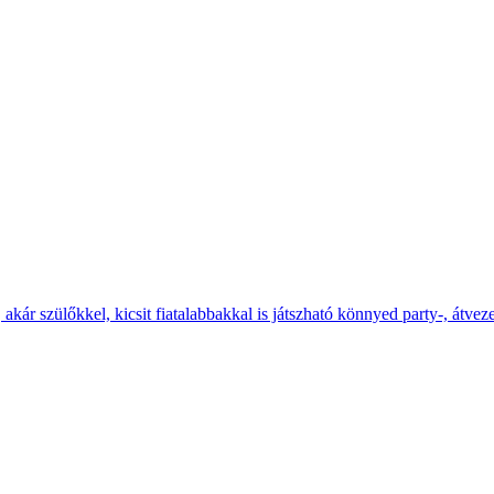
 akár szülőkkel, kicsit fiatalabbakkal is játszható könnyed party-, átve