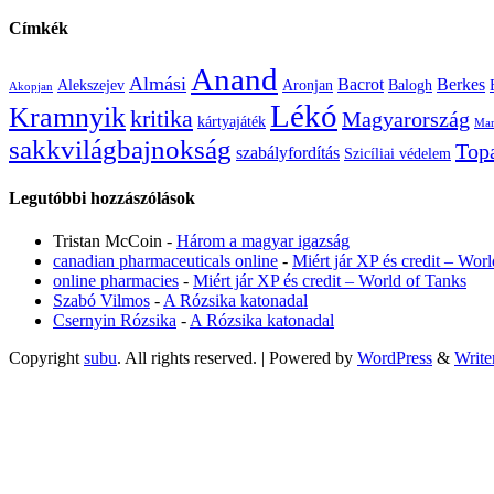
Címkék
Anand
Almási
Bacrot
Berkes
Alekszejev
Aronjan
Balogh
Akopjan
Lékó
Kramnyik
kritika
Magyarország
kártyajáték
Mam
sakkvilágbajnokság
Top
szabályfordítás
Szicíliai védelem
Legutóbbi hozzászólások
Tristan McCoin
-
Három a magyar igazság
canadian pharmaceuticals online
-
Miért jár XP és credit – Wor
online pharmacies
-
Miért jár XP és credit – World of Tanks
Szabó Vilmos
-
A Rózsika katonadal
Csernyin Rózsika
-
A Rózsika katonadal
Copyright
subu
. All rights reserved.
| Powered by
WordPress
&
Write