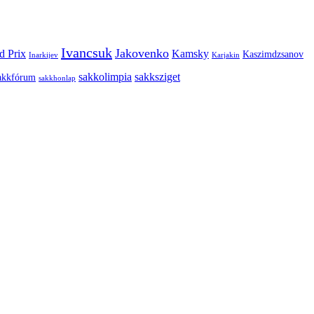
Ivancsuk
Jakovenko
d Prix
Kamsky
Kaszimdzsanov
Inarkijev
Karjakin
sakkolimpia
sakksziget
akkfórum
sakkhonlap