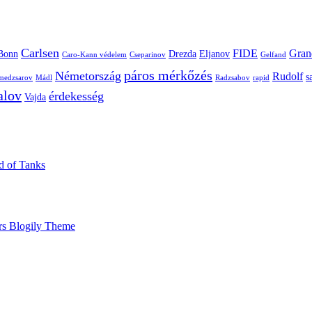
Carlsen
FIDE
Gran
Bonn
Drezda
Eljanov
Caro-Kann védelem
Cseparinov
Gelfand
páros mérkőzés
Németország
Rudolf
s
edzsarov
Mádl
Radzsabov
rapid
alov
érdekesség
Vajda
ld of Tanks
rs Blogily Theme