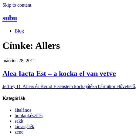
Skip to content
subu
Blog
Címke:
Allers
március 28, 2011
Alea Iacta Est – a kocka el van vetve
Jeffrey D. Allers és Bernd Eisenstein kockajátéka bármikor elővehető,
Kategóriák
általános
honlapkészítés
sakk
társasjáték
zene