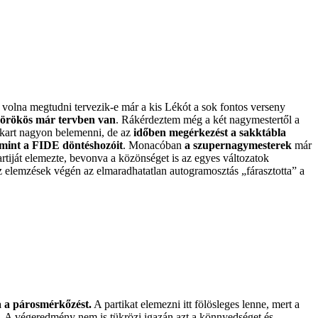
 volna megtudni tervezik-e már a kis Lékót a sok fontos verseny
nörökös már tervben van
. Rákérdeztem még a két nagymestertől a
kart nagyon belemenni, de az
időben megérkezést a sakktábla
 mint a FIDE döntéshozóit
. Monacóban
a szupernagymesterek
már
rtiját elemezte, bevonva a közönséget is az egyes változatok
Az elemzések végén az elmaradhatatlan autogramosztás „fárasztotta” a
a a párosmérkőzést.
A partikat elemezni itt fölösleges lenne, mert a
. A végeredmény nem is tükrözi igazán azt a könnyedséget és