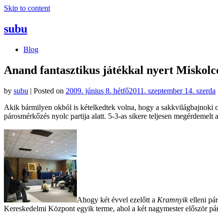
Skip to content
subu
Blog
Anand fantasztikus játékkal nyert Miskolc
by
subu
|
Posted on
2009. június 8. hétfő
2011. szeptember 14. szerda
Akik bármilyen okból is kételkedtek volna, hogy a sakkvilágbajnoki 
párosmérkőzés nyolc partija alatt. 5-3-as sikere teljesen megérdemelt
Ahogy két évvel ezelőtt a
Kramnyik
elleni pá
Kereskedelmi Központ egyik terme, ahol a két nagymester először pár s