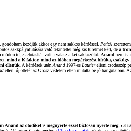
e, gondoltam kezdjük akkor egy nem sakkos kérdéssel.
Petitől
szerettem
ntos sakkpályafutására való tekintettel még kis türelmet kért, de
a tró
ő módon teljes elutasítás volt a válasz a két sakkozótól.
Anand
nem is a
iben
mind a K faktor, mind az időben megérkezést bírálta, csakúgy
ni ellenük
. A kérdések után
Anand
1997-es
Lautier
elleni csodaszép pa
nd
elleni új ötletét az Orosz védelem ellen mutatta be jó hangulatban. 
n Anand az ötödiket is megnyerte ezzel biztosan nyerte meg 5-3-r
er és
Mészáros Gyula
mester a
Chessbase lapjain
részletesen megtették