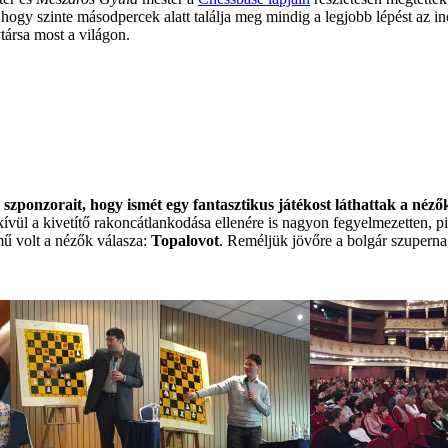
 hogy szinte másodpercek alatt találja meg mindig a legjobb lépést az i
társa most a világon.
y szponzorait, hogy ismét egy fantasztikus játékost láthattak a néz
ívül a kivetítő rakoncátlankodása ellenére is nagyon fegyelmezetten, pi
mű volt a nézők válasza:
Topalovot
. Reméljük jövőre a bolgár szupern