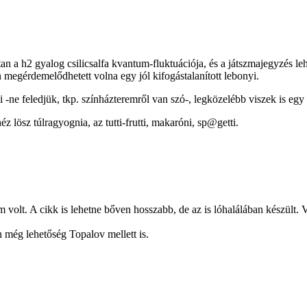
 a h2 gyalog csilicsalfa kvantum-fluktuációja, és a játszmajegyzés lehal
 megérdemelődhetett volna egy jól kifogástalanított lebonyi.
ne feledjük, tkp. színházteremről van szó-, legközelébb viszek is egy
z lösz túlragyognia, az tutti-frutti, makaróni, sp@getti.
 volt. A cikk is lehetne bőven hosszabb, de az is lóhalálában készült. 
 még lehetőség Topalov mellett is.