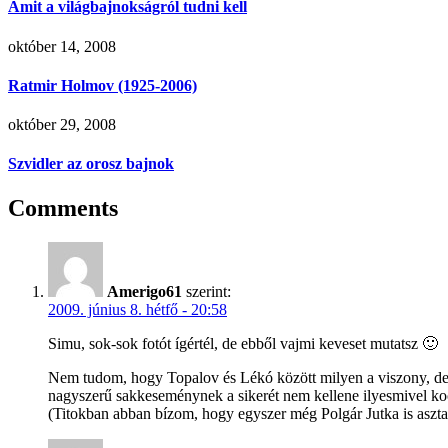
Amit a világbajnokságról tudni kell
október 14, 2008
Ratmir Holmov (1925-2006)
október 29, 2008
Szvidler az orosz bajnok
Comments
Amerigo61
szerint:
2009. június 8. hétfő - 20:58
Simu, sok-sok fotót ígértél, de ebből vajmi keveset mutatsz 🙂
Nem tudom, hogy Topalov és Lékó között milyen a viszony, de 
nagyszerű sakkeseménynek a sikerét nem kellene ilyesmivel kock
(Titokban abban bízom, hogy egyszer még Polgár Jutka is aszt