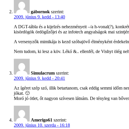
gábornok
szerint:
2009. június 9. kedd - 13:40
A DGT-tábla és a kijelzés nehezményeit –/a h-vonal(?), konkrétan
kisördögök ördögűzőjei és az infotech angyalságok mai szintjén
A versenyzők mimikája is kezd szóbajövő élményként érdekelni -
Nem tudom, ki lesz a köv. Lékó &.. ellenfél, de Vishyt ölég nehé
Simulacrum
szerint:
2009. június 9. kedd - 20:41
Az ígéret szép szó, illik betartanom, csak eddig semmi időm nem
jókat. 🙂
Moró jó ötlet, őt nagyon szívesen látnám. De tényleg van bőven
Amerigo61
szerint:
2009. június 10. szerda - 16:18