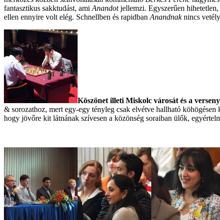
fantasztikus sakktudást, ami
Anandot
jellemzi. Egyszerűen hihetetlen,
ellen ennyire volt elég. Schnellben és rapidban
Anandnak
nincs vetély
Köszönet illeti Miskolc városát és a versen
& sorozathoz, mert egy-egy tényleg csak elvétve hallható köhögésen k
hogy jövőre kit látnának szívesen a közönség soraiban ülők, egyértel