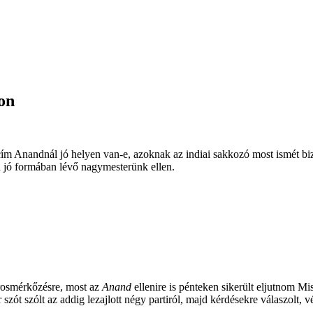
on
cím Anandnál jó helyen van-e, azoknak az indiai sakkozó most ismét biz
 a jó formában lévő nagymesterünk ellen.
rosmérkőzésre, most az
Anand
ellenire is pénteken sikerült eljutnom Mi
zót szólt az addig lezajlott négy partiról, majd kérdésekre válaszolt, 