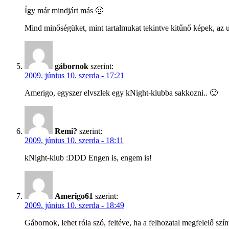
Így már mindjárt más 🙂
Mind minőségüket, mint tartalmukat tekintve kitűnő képek, az u
gábornok
szerint:
2009. június 10. szerda - 17:21
Amerigo, egyszer elvszlek egy kNight-klubba sakkozni.. 🙂
Remi?
szerint:
2009. június 10. szerda - 18:11
kNight-klub :DDD Engen is, engem is!
Amerigo61
szerint:
2009. június 10. szerda - 18:49
Gábornok, lehet róla szó, feltéve, ha a felhozatal megfelelő sz