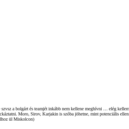
szvsz a bolgárt és teamjét inkább nem kellene meghívni … elég kellem
áztatni. Moro, Sirov, Karjakin is szóba jöhetne, mint potenciális ellen
alhoz ül Miskolcon)