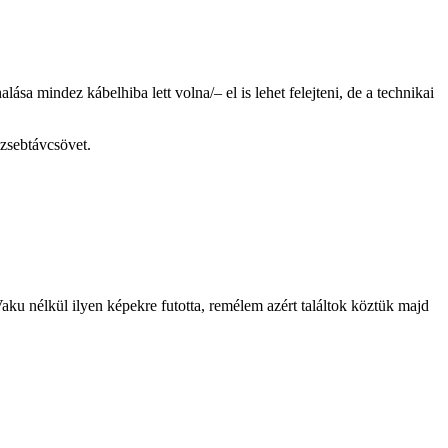
ása mindez kábelhiba lett volna/– el is lehet felejteni, de a technikai
 zsebtávcsövet.
Vaku nélkül ilyen képekre futotta, remélem azért találtok köztük majd