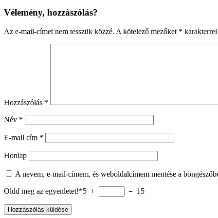
Vélemény, hozzászólás?
Az e-mail-címet nem tesszük közzé.
A kötelező mezőket
*
karakterrel
Hozzászólás
*
Név
*
E-mail cím
*
Honlap
A nevem, e-mail-címem, és weboldalcímem mentése a böngészőb
Oldd meg az egyenletet!*
5 +
= 15