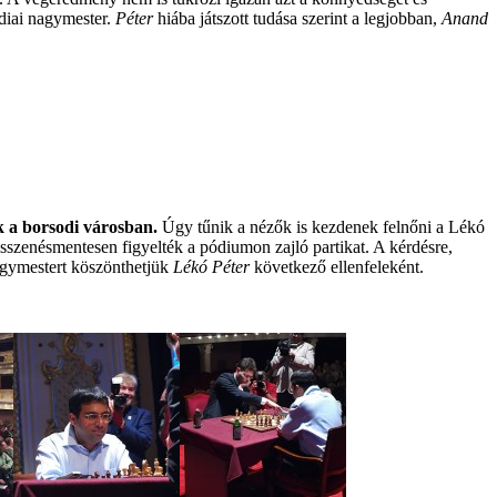
ndiai nagymester.
Péter
hiába játszott tudása szerint a legjobban,
Anand
ők a borsodi városban.
Úgy tűnik a nézők is kezdenek felnőni a Lékó
sszenésmentesen figyelték a pódiumon zajló partikat. A kérdésre,
agymestert köszönthetjük
Lékó Péter
következő ellenfeleként.