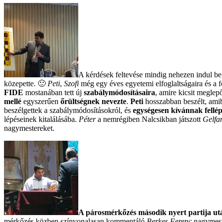
A kérdések feltevése mindig nehezen indul b
közepette. 🙂
Peti
,
Szofi
még egy éves egyetemi elfoglaltságaira és a fo
FIDE
mostanában tett új
szabálymódosításaira
, amire kicsit meglep
mellé
egyszerűen
őrültségnek nevezte
.
Peti
hosszabban beszélt, am
beszélgettek a szabálymódosításokról, és
egységesen kívánnak fellép
lépéseinek kitalálásába.
Péter
a nemrégiben Nalcsikban játszott
Gelfa
nagymestereket.
A párosmérkőzés második nyert partija utá
mérkőzés közben színvonalasan kommentáló
Berkes Ferenc
nagymest