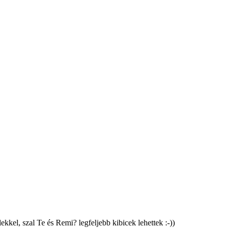
kkel, szal Te és Remi? legfeljebb kibicek lehettek :-))