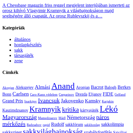
A Chessbase magazin friss reggel megjelent interjújában ismerteti az
orosz kihívó Vlagyimir Kramnyik a világbajnokságon majd
segítségére álló csapatát. Az orosz Rublevszkij és a…
Kategóriák
általános
honlapkészítés
sakk
társasjáték
zene
Címkék
Anand
Almási
Bacrot
Berkes
Alekszejev
Aronjan
Balogh
Akopjan
Carlsen
FIDE
Bonn
Drezda
Eljanov
Caro-Kann védelem
Cseparinov
Gelfand
Ivancsuk
Jakovenko
Grand Prix
Kamsky
Inarkijev
Karjakin
Lékó
Kramnyik
kritika
Kaszimdzsanov
kártyajáték
Magyarország
páros
Németország
Mamedzsarov
Mádl
mérkőzés
Rudolf
sakkolimpia
sakkfórum
Radzsabov
rapid
sakkhonlap
sakkvilágbajnokság
sakksziget
szabályfordítás
Szicíliai