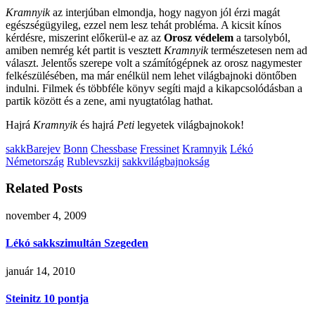
Kramnyik
az interjúban elmondja, hogy nagyon jól érzi magát
egészségügyileg, ezzel nem lesz tehát probléma. A kicsit kínos
kérdésre, miszerint előkerül-e az az
Orosz védelem
a tarsolyból,
amiben nemrég két partit is vesztett
Kramnyik
természetesen nem ad
választ. Jelentős szerepe volt a számítógépnek az orosz nagymester
felkészülésében, ma már enélkül nem lehet világbajnoki döntőben
indulni. Filmek és többféle könyv segíti majd a kikapcsolódásban a
partik között és a zene, ami nyugtatólag hathat.
Hajrá
Kramnyik
és hajrá
Peti
legyetek világbajnokok!
sakk
Barejev
Bonn
Chessbase
Fressinet
Kramnyik
Lékó
Németország
Rublevszkij
sakkvilágbajnokság
Related Posts
november 4, 2009
Lékó sakkszimultán Szegeden
január 14, 2010
Steinitz 10 pontja