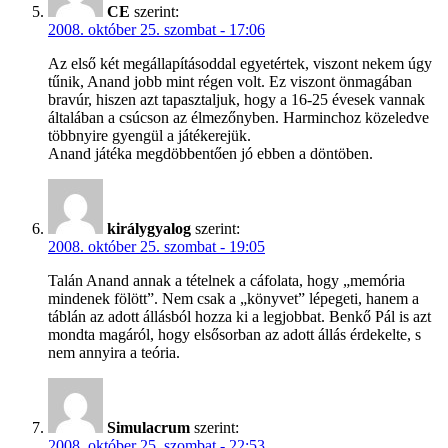
CE
szerint:
2008. október 25. szombat - 17:06
Az első két megállapításoddal egyetértek, viszont nekem úgy
tűnik, Anand jobb mint régen volt. Ez viszont önmagában
bravúr, hiszen azt tapasztaljuk, hogy a 16-25 évesek vannak
általában a csúcson az élmezőnyben. Harminchoz közeledve
többnyire gyengül a játékerejük.
Anand játéka megdöbbentően jó ebben a döntöben.
királygyalog
szerint:
2008. október 25. szombat - 19:05
Talán Anand annak a tételnek a cáfolata, hogy „memória
mindenek fölött”. Nem csak a „könyvet” lépegeti, hanem a
táblán az adott állásból hozza ki a legjobbat. Benkő Pál is azt
mondta magáról, hogy elsősorban az adott állás érdekelte, s
nem annyira a teória.
Simulacrum
szerint:
2008. október 25. szombat - 22:53