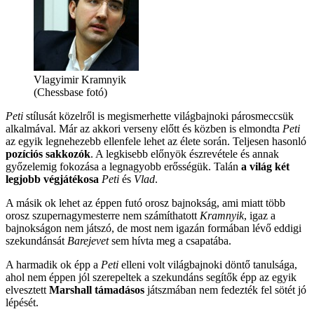
Vlagyimir Kramnyik
(Chessbase fotó)
Peti
stílusát közelről is megismerhette világbajnoki párosmeccsük
alkalmával. Már az akkori verseny előtt és közben is elmondta
Peti
az egyik legnehezebb ellenfele lehet az élete során. Teljesen hasonló
pozíciós sakkozók
. A legkisebb előnyök észrevétele és annak
győzelemig fokozása a legnagyobb erősségük. Talán
a világ két
legjobb végjátékosa
Peti
és
Vlad
.
A másik ok lehet az éppen futó orosz bajnokság, ami miatt több
orosz szupernagymesterre nem számíthatott
Kramnyik
, igaz a
bajnokságon nem játszó, de most nem igazán formában lévő eddigi
szekundánsát
Barejevet
sem hívta meg a csapatába.
A harmadik ok épp a
Peti
elleni volt világbajnoki döntő tanulsága,
ahol nem éppen jól szerepeltek a szekundáns segítők épp az egyik
elvesztett
Marshall támadásos
játszmában nem fedezték fel sötét jó
lépését.