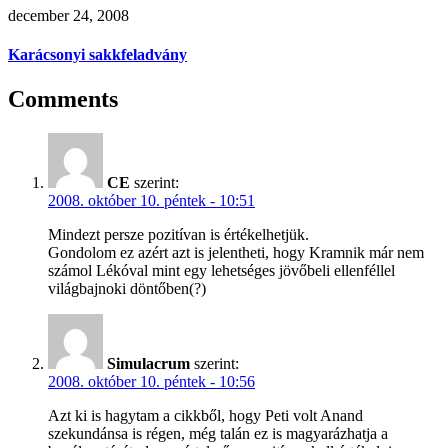
december 24, 2008
Karácsonyi sakkfeladvány
Comments
CE
szerint:
2008. október 10. péntek - 10:51
Mindezt persze pozitívan is értékelhetjük.
Gondolom ez azért azt is jelentheti, hogy Kramnik már nem
számol Lékóval mint egy lehetséges jövőbeli ellenféllel
világbajnoki döntőben(?)
Simulacrum
szerint:
2008. október 10. péntek - 10:56
Azt ki is hagytam a cikkből, hogy Peti volt Anand
szekundánsa is régen, még talán ez is magyarázhatja a