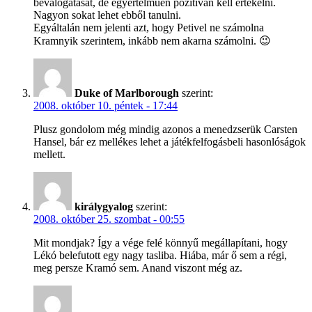
beválogatását, de egyértelműen pozitívan kell értékelni.
Nagyon sokat lehet ebből tanulni.
Egyáltalán nem jelenti azt, hogy Petivel ne számolna
Kramnyik szerintem, inkább nem akarna számolni. 😉
Duke of Marlborough
szerint:
2008. október 10. péntek - 17:44
Plusz gondolom még mindig azonos a menedzserük Carsten
Hansel, bár ez mellékes lehet a játékfelfogásbeli hasonlóságok
mellett.
királygyalog
szerint:
2008. október 25. szombat - 00:55
Mit mondjak? Így a vége felé könnyű megállapítani, hogy
Lékó belefutott egy nagy tasliba. Hiába, már ő sem a régi,
meg persze Kramó sem. Anand viszont még az.