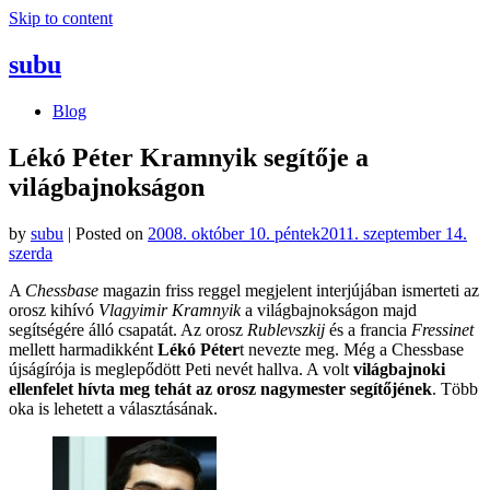
Skip to content
subu
Blog
Lékó Péter Kramnyik segítője a
világbajnokságon
by
subu
|
Posted on
2008. október 10. péntek
2011. szeptember 14.
szerda
A
Chessbase
magazin friss reggel megjelent interjújában ismerteti az
orosz kihívó
Vlagyimir Kramnyik
a világbajnokságon majd
segítségére álló csapatát. Az orosz
Rublevszkij
és a francia
Fressinet
mellett harmadikként
Lékó Péter
t nevezte meg. Még a Chessbase
újságírója is meglepődött Peti nevét hallva. A volt
világbajnoki
ellenfelet hívta meg tehát az orosz nagymester segítőjének
. Több
oka is lehetett a választásának.