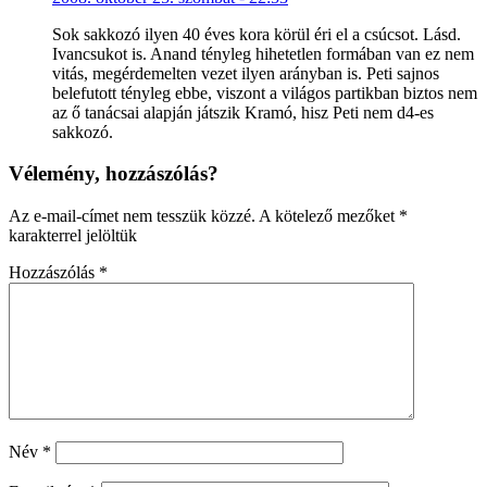
Sok sakkozó ilyen 40 éves kora körül éri el a csúcsot. Lásd.
Ivancsukot is. Anand tényleg hihetetlen formában van ez nem
vitás, megérdemelten vezet ilyen arányban is. Peti sajnos
belefutott tényleg ebbe, viszont a világos partikban biztos nem
az ő tanácsai alapján játszik Kramó, hisz Peti nem d4-es
sakkozó.
Vélemény, hozzászólás?
Az e-mail-címet nem tesszük közzé.
A kötelező mezőket
*
karakterrel jelöltük
Hozzászólás
*
Név
*