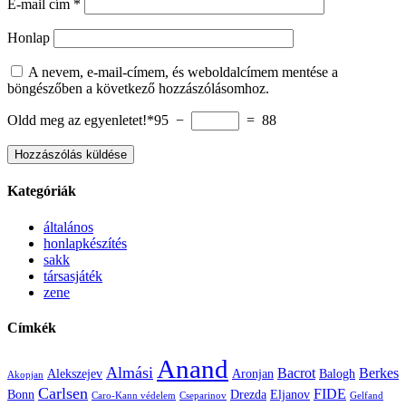
E-mail cím
*
Honlap
A nevem, e-mail-címem, és weboldalcímem mentése a
böngészőben a következő hozzászólásomhoz.
Oldd meg az egyenletet!*
95 −
= 88
Kategóriák
általános
honlapkészítés
sakk
társasjáték
zene
Címkék
Anand
Almási
Bacrot
Berkes
Alekszejev
Aronjan
Balogh
Akopjan
Carlsen
FIDE
Bonn
Drezda
Eljanov
Caro-Kann védelem
Cseparinov
Gelfand