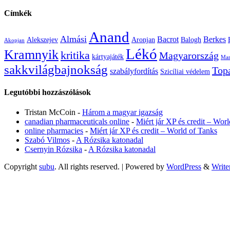
Címkék
Anand
Almási
Bacrot
Berkes
Alekszejev
Aronjan
Balogh
Akopjan
Lékó
Kramnyik
kritika
Magyarország
kártyajáték
Mam
sakkvilágbajnokság
Top
szabályfordítás
Szicíliai védelem
Legutóbbi hozzászólások
Tristan McCoin
-
Három a magyar igazság
canadian pharmaceuticals online
-
Miért jár XP és credit – Wor
online pharmacies
-
Miért jár XP és credit – World of Tanks
Szabó Vilmos
-
A Rózsika katonadal
Csernyin Rózsika
-
A Rózsika katonadal
Copyright
subu
. All rights reserved.
| Powered by
WordPress
&
Write