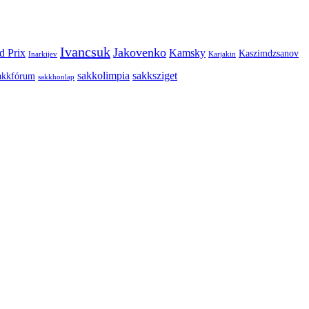
Ivancsuk
Jakovenko
d Prix
Kamsky
Kaszimdzsanov
Inarkijev
Karjakin
sakkolimpia
sakksziget
akkfórum
sakkhonlap