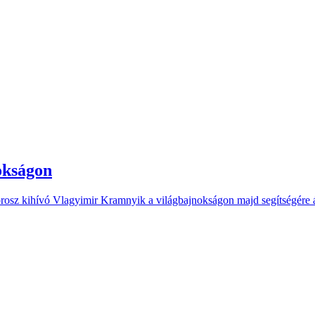
okságon
 orosz kihívó Vlagyimir Kramnyik a világbajnokságon majd segítségére 