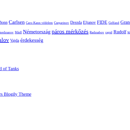
Carlsen
FIDE
Gran
Bonn
Drezda
Eljanov
Caro-Kann védelem
Cseparinov
Gelfand
páros mérkőzés
Németország
Rudolf
s
edzsarov
Mádl
Radzsabov
rapid
alov
érdekesség
Vajda
ld of Tanks
rs Blogily Theme