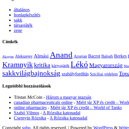
általános
honlapkészítés
sakk
társasjáték
zene
Címkék
Anand
Almási
Bacrot
Berkes
Alekszejev
Aronjan
Balogh
Akopjan
Lékó
Kramnyik
kritika
Magyarország
kártyajáték
Mam
sakkvilágbajnokság
Top
szabályfordítás
Szicíliai védelem
Legutóbbi hozzászólások
Tristan McCoin
-
Három a magyar igazság
canadian pharmaceuticals online
-
Miért jár XP és credit – Wor
online pharmacies
-
Miért jár XP és credit – World of Tanks
Szabó Vilmos
-
A Rózsika katonadal
Csernyin Rózsika
-
A Rózsika katonadal
Copyright
subu
. All rights reserved.
| Powered by
WordPress
&
Write