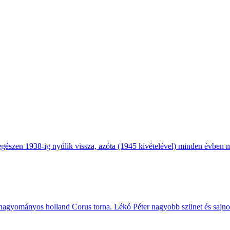
gészen 1938-ig nyúlik vissza, azóta (1945 kivételével) minden évben 
 hagyományos holland Corus torna. Lékó Péter nagyobb szünet és sajno