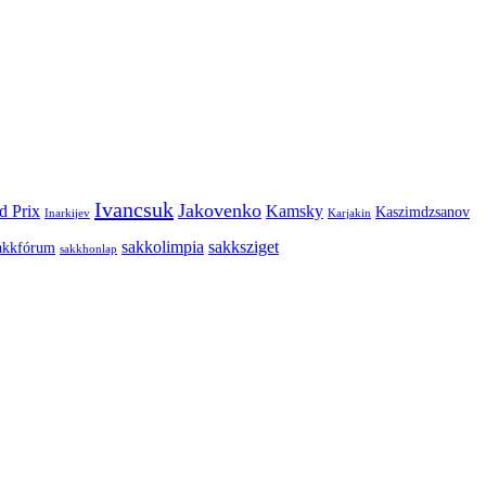
Ivancsuk
Jakovenko
d Prix
Kamsky
Kaszimdzsanov
Inarkijev
Karjakin
sakkolimpia
sakksziget
akkfórum
sakkhonlap