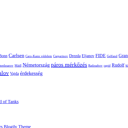
Carlsen
FIDE
Gran
Bonn
Drezda
Eljanov
Caro-Kann védelem
Cseparinov
Gelfand
páros mérkőzés
Németország
Rudolf
s
edzsarov
Mádl
Radzsabov
rapid
alov
érdekesség
Vajda
ld of Tanks
rs Blogily Theme