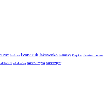
Ivancsuk
Jakovenko
d Prix
Kamsky
Kaszimdzsanov
Inarkijev
Karjakin
sakkolimpia
sakksziget
akkfórum
sakkhonlap