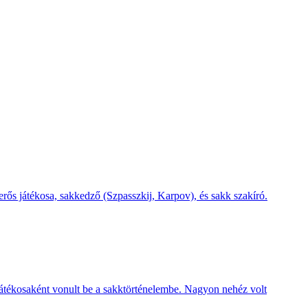
rős játékosa, sakkedző (Szpasszkij, Karpov), és sakk szakíró.
tékosaként vonult be a sakktörténelembe. Nagyon nehéz volt