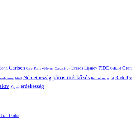
Carlsen
FIDE
Gran
Bonn
Drezda
Eljanov
Caro-Kann védelem
Cseparinov
Gelfand
páros mérkőzés
Németország
Rudolf
s
edzsarov
Mádl
Radzsabov
rapid
alov
érdekesség
Vajda
ld of Tanks