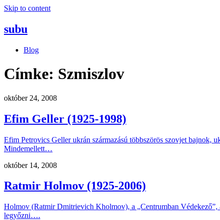
Skip to content
subu
Blog
Címke:
Szmiszlov
október 24, 2008
Efim Geller (1925-1998)
Efim Petrovics Geller ukrán származású többszörös szovjet bajnok, uk
Mindemellett…
október 14, 2008
Ratmir Holmov (1925-2006)
Holmov (Ratmir Dmitrievich Kholmov), a „Centrumban Védekező”, aho
legyőzni….