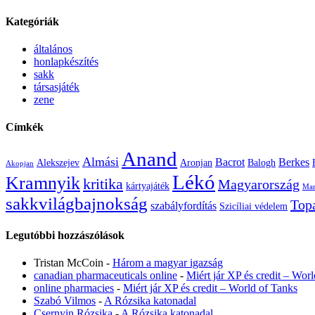
Kategóriák
általános
honlapkészítés
sakk
társasjáték
zene
Címkék
Anand
Almási
Bacrot
Berkes
Alekszejev
Aronjan
Balogh
Akopjan
Lékó
Kramnyik
kritika
Magyarország
kártyajáték
Mam
sakkvilágbajnokság
Top
szabályfordítás
Szicíliai védelem
Legutóbbi hozzászólások
Tristan McCoin
-
Három a magyar igazság
canadian pharmaceuticals online
-
Miért jár XP és credit – Wor
online pharmacies
-
Miért jár XP és credit – World of Tanks
Szabó Vilmos
-
A Rózsika katonadal
Csernyin Rózsika
-
A Rózsika katonadal