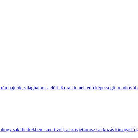
rán bajnok, világbajnok-jelölt. Kora kiemelkedő képességű, rendkívül e
gy sakkberkekben ismert volt, a szovjet-orosz sakkozás kimagasló já