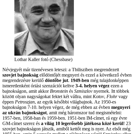
Lothar Kaller fotó (Chessbase)
Névjegyét már tizenévesen leteszi: a Tbilisziben megrendezett
szovjet bajnokság
elődöntőjét megnyeri és ezzel a következő évben
megrendezésre kerülő
döntőbe jut
.
1949-ben
még tulajdonképpen
ismeretlenként óriási szenzációt keltve
3-4. helyen végez
ezen a
bajnokságon, amit akkor
Bronstein
és
Szmiszlov
nyernek. Itt többek
között olyan nagyságokat fektet két vállra, mint
Kotov
,
Flohr
vagy
éppen
Petroszjan
, az egyik későbbi világbajnok. Az 1950-es
bajnokságon 7-10. helyen végez, de még ebben az évben
megnyeri
az ukrán bajnokságot
, amit még háromszor tud megismételni:
1957-ben, 1958-ban és 1959-ben. 1951-ben IM-címet, rá egy évre
GM-címet szerez és
a világ 10 legerősebb játékosa közé kerül
! 23
szovjet bajnokságon játszik, amiből kettőt meg is nyer. Az elsőt még