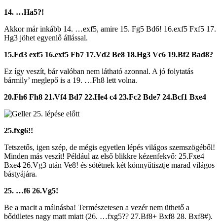
14. …Ha5?!
Akkor már inkább 14. …exf5, amire 15. Fg5 Bd6! 16.exf5 Fxf5 17.
Hg3 jöhet egyenlő állással.
15.Fd3 exf5 16.exf5 Fb7 17.Vd2 Be8 18.Hg3 Vc6 19.Bf2 Bad8?
Ez így veszít, bár valóban nem látható azonnal. A jó folytatás
bármily’ meglepő is a 19. …Fh8 lett volna.
20.Fh6 Fh8 21.Vf4 Bd7 22.He4 c4 23.Fc2 Bde7 24.Bcf1 Bxe4
25.fxg6!!
Tetszetős, igen szép, de mégis egyetlen lépés világos szemszögéből!
Minden más veszít! Például az első blikkre kézenfekvő: 25.Fxe4
Bxe4 26.Vg3 után Ve8! és sötétnek két könnyűtisztje marad világos
bástyájára.
25. …f6 26.Vg5!
Be a macit a málnásba! Természetesen a vezér nem üthető a
bődületes nagy matt miatt (26. …fxg5?? 27.Bf8+ Bxf8 28. Bxf8#).