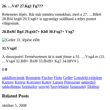
26. …Vd7 27.Kg1 Fg7??
Rettenetes lépés. Bár már minden romokban, mert a 27. …B8e6
28.Bf4 hxg6 29.Vxg6+ is ugyanúgy szállítaná a teljes pontot
világosnak.
28.Bxf6! Bg4 29.gxh7+ Kh8 30.Fxg7+ Vxg7
31.Vxg4!
A slusszpoén! Természetesen itt is matt jönne a 31. …Vxg4-re (31.
…Vxg4 32.Bf8+ Bxf8 33.Bxf8+ Kg7 34.h8V# )
1-0
sakk
Botvinnik
Bronstein
Fischer
Flohr
Geller
Grünfeld-védelem
Karpov
Keresz
Korcsnoj
Kotov
Larsen
Petroszjan
sakkedző
sakkolimpia
Szmiszlov
szovjet
Szovjetúnió
Szpasszkij
Tibiliszi
Related Posts
október 5, 2008