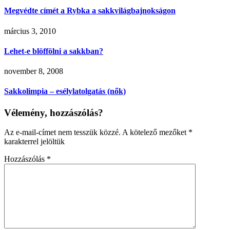
Megvédte címét a Rybka a sakkvilágbajnokságon
március 3, 2010
Lehet-e blöffölni a sakkban?
november 8, 2008
Sakkolimpia – esélylatolgatás (nők)
Vélemény, hozzászólás?
Az e-mail-címet nem tesszük közzé.
A kötelező mezőket
*
karakterrel jelöltük
Hozzászólás
*