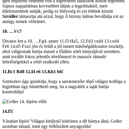
igen népszerű védelem volt a legerősebb sakkozók között régebben.
Sajnos napjainkban kevesebbet látjuk a legjobbaktól, mert
túlelemzettnek tartják, pedig ez hülyeség és ezt többek között
Szvidler
támasztja alá azzal, hogy ő bizony bátran bevállalja ezt az
amúgy remek védelmet.
10. …Vc7
Divatos lett a 10. …Fg4, amire 11.f3 Ha5, 12.Fd3 cxd4 13.cxd4
Fe6 14.d5 Fxa1 jön és feláll a jól ismert minőségáldozatos összkép,
ahol világosnak futója marad a főátlón sötét bástyájával szemben,
amit tovább fokoz jelentős térelőnnyel és masszív támadó
lehetőségekkel a sötét uralkodó ellen.
11.Bc1 Bd8 12.f4 e6 13.Kh1 b6!
Szmiszlov úgy gondolja, hogy a sarokmezőre lépő világos kolléga a
legjobban úgy büntethető meg, ha a nagyátlót a saját futója
kontrollálja!
14.f5!
Váratlan lépés! Világos királynő kötésben a d8 bástya által, Geller
azonban támad, mint egy felbőszített anyagorilla!