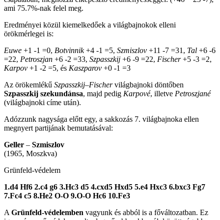
ami 75.7%-nak felel meg.
Eredményei közül kiemelkedőek a világbajnokok elleni
örökmérlegei is:
Euwe
+1 -1 =0,
Botvinnik
+4 -1 =5,
Szmiszlov
+11 -7 =31,
Tal
+6 -6
=22,
Petroszjan
+6 -2 =33,
Szpasszkij
+6 -9 =22,
Fischer
+5 -3 =2,
Karpov
+1 -2 =5, és
Kaszparov
+0 -1 =3
Az örökemlékű
Szpasszkij
–
Fischer
világbajnoki döntőben
Szpasszkij szekundánsa
, majd pedig
Karpové
, illetve
Petroszjané
(világbajnoki címe után).
Adózzunk nagysága előtt egy, a sakkozás 7. világbajnoka ellen
megnyert partijának bemutatásával:
Geller
–
Szmiszlov
(1965, Moszkva)
Grünfeld-védelem
1.d4 Hf6 2.c4 g6 3.Hc3 d5 4.cxd5 Hxd5 5.e4 Hxc3 6.bxc3 Fg7
7.Fc4 c5 8.He2 O-O 9.O-O Hc6 10.Fe3
A
Grünfeld-védelemben
vagyunk és abból is a főváltozatban. Ez