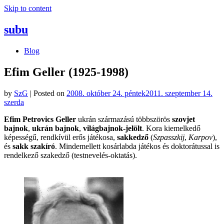
Skip to content
subu
Blog
Efim Geller (1925-1998)
by
SzG
|
Posted on
2008. október 24. péntek
2011. szeptember 14.
szerda
Efim Petrovics Geller
ukrán származású többszörös
szovjet
bajnok
,
ukrán bajnok
,
világbajnok-jelölt
. Kora kiemelkedő
képességű, rendkívül erős játékosa,
sakkedző
(
Szpasszkij
,
Karpov
),
és
sakk szakíró
. Mindemellett kosárlabda játékos és doktorátussal is
rendelkező szakedző (testnevelés-oktatás).