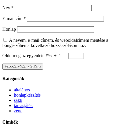
Név
*
E-mail cím
*
Honlap
A nevem, e-mail-címem, és weboldalcímem mentése a
böngészőben a következő hozzászólásomhoz.
Oldd meg az egyenletet!*
6 + 1 =
Kategóriák
általános
honlapkészítés
sakk
társasjáték
zene
Címkék