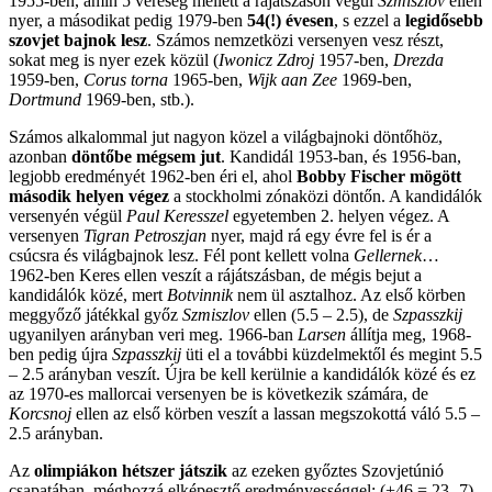
1955-ben, amin 5 vereség mellett a rájátszáson végül
Szmiszlov
ellen
nyer, a másodikat pedig 1979-ben
54(!) évesen
, s ezzel a
legidősebb
szovjet bajnok lesz
. Számos nemzetközi versenyen vesz részt,
sokat meg is nyer ezek közül (
Iwonicz Zdroj
1957-ben,
Drezda
1959-ben,
Corus torna
1965-ben,
Wijk aan Zee
1969-ben,
Dortmund
1969-ben, stb.).
Számos alkalommal jut nagyon közel a világbajnoki döntőhöz,
azonban
döntőbe mégsem jut
. Kandidál 1953-ban, és 1956-ban,
legjobb eredményét 1962-ben éri el, ahol
Bobby Fischer mögött
második helyen végez
a stockholmi zónaközi döntőn. A kandidálók
versenyén végül
Paul Keresszel
egyetemben 2. helyen végez. A
versenyen
Tigran Petroszjan
nyer, majd rá egy évre fel is ér a
csúcsra és világbajnok lesz. Fél pont kellett volna
Gellernek
…
1962-ben Keres ellen veszít a rájátszásban, de mégis bejut a
kandidálók közé, mert
Botvinnik
nem ül asztalhoz. Az első körben
meggyőző játékkal győz
Szmiszlov
ellen (5.5 – 2.5), de
Szpasszkij
ugyanilyen arányban veri meg. 1966-ban
Larsen
állítja meg, 1968-
ben pedig újra
Szpasszkij
üti el a további küzdelmektől és megint 5.5
– 2.5 arányban veszít. Újra be kell kerülnie a kandidálók közé és ez
az 1970-es mallorcai versenyen be is következik számára, de
Korcsnoj
ellen az első körben veszít a lassan megszokottá váló 5.5 –
2.5 arányban.
Az
olimpiákon hétszer játszik
az ezeken győztes Szovjetúnió
csapatában, méghozzá elképesztő eredményességgel: (+46 = 23 -7),