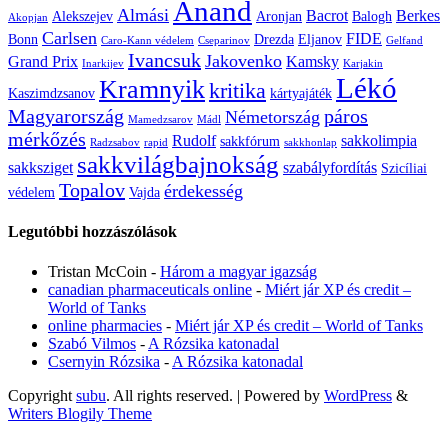
Anand
Almási
Bacrot
Berkes
Alekszejev
Aronjan
Balogh
Akopjan
Carlsen
FIDE
Bonn
Drezda
Eljanov
Caro-Kann védelem
Cseparinov
Gelfand
Ivancsuk
Jakovenko
Grand Prix
Kamsky
Inarkijev
Karjakin
Lékó
Kramnyik
kritika
Kaszimdzsanov
kártyajáték
Magyarország
páros
Németország
Mamedzsarov
Mádl
mérkőzés
Rudolf
sakkolimpia
sakkfórum
Radzsabov
rapid
sakkhonlap
sakkvilágbajnokság
sakksziget
szabályfordítás
Szicíliai
Topalov
érdekesség
védelem
Vajda
Legutóbbi hozzászólások
Tristan McCoin
-
Három a magyar igazság
canadian pharmaceuticals online
-
Miért jár XP és credit –
World of Tanks
online pharmacies
-
Miért jár XP és credit – World of Tanks
Szabó Vilmos
-
A Rózsika katonadal
Csernyin Rózsika
-
A Rózsika katonadal
Copyright
subu
. All rights reserved.
| Powered by
WordPress
&
Writers Blogily Theme