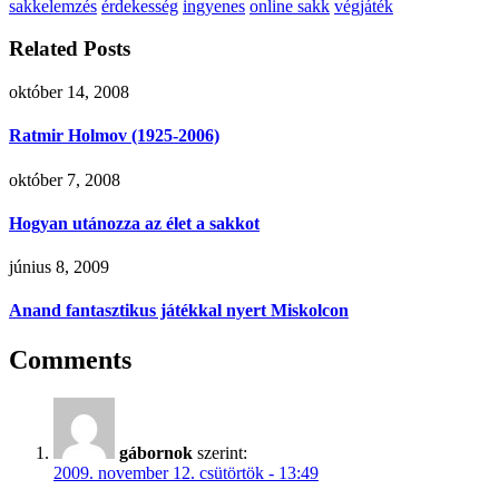
sakk
elemzés
érdekesség
ingyenes
online sakk
végjáték
Related Posts
október 14, 2008
Ratmir Holmov (1925-2006)
október 7, 2008
Hogyan utánozza az élet a sakkot
június 8, 2009
Anand fantasztikus játékkal nyert Miskolcon
Comments
gábornok
szerint:
2009. november 12. csütörtök - 13:49