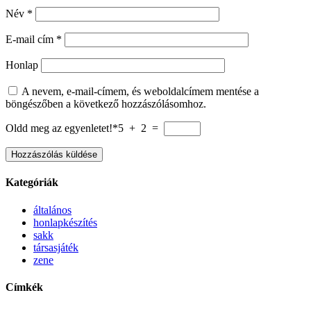
Név
*
E-mail cím
*
Honlap
A nevem, e-mail-címem, és weboldalcímem mentése a
böngészőben a következő hozzászólásomhoz.
Oldd meg az egyenletet!*
5 + 2 =
Kategóriák
általános
honlapkészítés
sakk
társasjáték
zene
Címkék