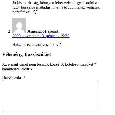
Jó kis marhaság, könnyen lehet vele pl. gyakorolni a
futó+huszáros mattadást, meg a többbi nehez végjáték
pozitúrákat.. 🙂
Amerigo61
szerint:
2009. november 13. péntek - 19:20
Hasznos ez a szoftver, thx! 🙂
Vélemény, hozzászólás?
Az e-mail-címet nem tesszük közzé.
A kötelező mezőket
*
karakterrel jelöltük
Hozzászólás
*