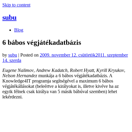
Skip to content
subu
Blog
6 bábos végjátékadatbázis
by
subu
|
Posted on
2009. november 12. csütörtök
2011. szeptember
14. szerda
Eugene Nalimov
,
Andrew Kadatch
,
Robert Hyatt
,
Kyrill Kryukov
,
Nelson Hernandez
munkája a 6 bábos végjátékadatbázis. A
Knowledge4IT programja segítségével a maximum 6 bábos
végjátékállásokat (beleértve a királyokat is, illetve kivéve ha az
egyik félnek csak királya van 5 másik bábúval szemben) lehet
lekérdezni.