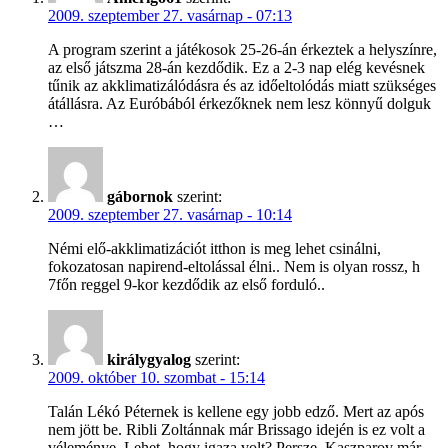
2009. szeptember 27. vasárnap - 07:13
A program szerint a játékosok 25-26-án érkeztek a helyszínre,
az első játszma 28-án kezdődik. Ez a 2-3 nap elég kevésnek
tűnik az akklimatizálódásra és az időeltolódás miatt szükséges
átállásra. Az Euróbából érkezőknek nem lesz könnyű dolguk
…
gábornok
szerint:
2009. szeptember 27. vasárnap - 10:14
Némi elő-akklimatizációt itthon is meg lehet csinálni,
fokozatosan napirend-eltolással élni.. Nem is olyan rossz, h
7főn reggel 9-kor kezdődik az első forduló..
királygyalog
szerint:
2009. október 10. szombat - 15:14
Talán Lékó Péternek is kellene egy jobb edző. Mert az após
nem jött be. Ribli Zoltánnak már Brissago idején is ez volt a
véleménye. Lehet, hogy igaza volt? Persze, Kaszparov már