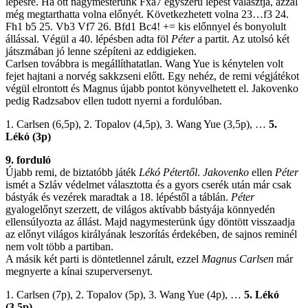
lépésre. Ha ott nagymesterünk Fxa7 egyszerű lépést választja, azzal
még megtarthatta volna előnyét. Következhetett volna 23…f3 24.
Fh1 b5 25. Vb3 Vf7 26. Bfd1 Bc4! += kis előnnyel és bonyolult
állással. Végül a 40. lépésben adta föl
Péter
a partit. Az utolsó két
játszmában jó lenne szépíteni az eddigieken.
Carlsen továbbra is megállíthatatlan. Wang Yue is kénytelen volt
fejet hajtani a norvég sakkzseni előtt. Egy nehéz, de remi végjátékot
végül elrontott és Magnus újabb pontot könyvelhetett el. Jakovenko
pedig Radzsabov ellen tudott nyerni a fordulóban.
1. Carlsen (6,5p), 2. Topalov (4,5p), 3. Wang Yue (3,5p), …
5.
Lékó (3p)
9. forduló
Újabb remi, de biztatóbb játék
Lékó Pétertől
.
Jakovenko
ellen
Péter
ismét a Szláv védelmet választotta és a gyors cserék után már csak
bástyák és vezérek maradtak a 18. lépéstől a táblán.
Péter
gyalogelőnyt szerzett, de világos aktívabb bástyája könnyedén
ellensúlyozta az állást. Majd nagymesterünk úgy döntött visszaadja
az előnyt világos királyának leszorítás érdekében, de sajnos reminél
nem volt több a partiban.
A másik két parti is döntetlennel zárult, ezzel
Magnus Carlsen
már
megnyerte a kínai szuperversenyt.
1. Carlsen (7p), 2. Topalov (5p), 3. Wang Yue (4p), …
5. Lékó
(3,5p)