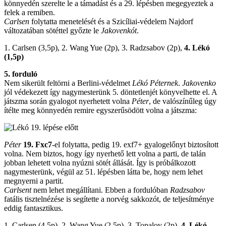
könnyedén szerelte le a támadást és a 29. lépésben megegyeztek a
felek a remiben.
Carlsen
folytatta menetelését és a Szicíliai-védelem Najdorf
változatában sötéttel győzte le
Jakovenkót
.
1. Carlsen (3,5p), 2. Wang Yue (2p), 3. Radzsabov (2p),
4. Lékó
(1,5p)
5. forduló
Nem sikerült feltörni a Berlini-védelmet
Lékó Péternek
.
Jakovenko
jól védekezett így nagymesterünk 5. döntetlenjét könyvelhette el. A
játszma során gyalogot nyerhetett volna
Péter
, de valószínűleg úgy
ítélte meg könnyedén remire egyszerűsödött volna a játszma:
Péter
19. Fxc7
-el folytatta, pedig 19. exf7+ gyalogelőnyt biztosított
volna. Nem biztos, hogy így nyerhető lett volna a parti, de talán
jobban lehetett volna nyúzni sötét állását. Így is próbálkozott
nagymesterünk, végül az 51. lépésben látta be, hogy nem lehet
megnyerni a partit.
Carlsent
nem lehet megállítani. Ebben a fordulóban
Radzsabov
fatális tisztelnézése is segítette a norvég sakkozót, de teljesítménye
eddig fantasztikus.
1. Carlsen (4,5p), 2. Wang Yue (2,5p), 3. Topalov (2p),
4. Lékó