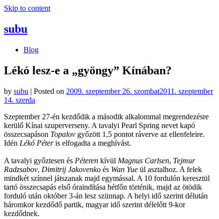
Skip to content
subu
Blog
Lékó lesz-e a „gyöngy” Kínában?
by
subu
|
Posted on
2009. szeptember 26. szombat
2011. szeptember
14. szerda
Szeptember 27-én kezdődik a második alkalommal megrendezésre
kerülő Kínai szuperverseny. A tavalyi Pearl Spring nevet kapó
összecsapáson
Topalov
győzött 1,5 pontot ráverve az ellenfeleire.
Idén
Lékó Péter
is elfogadta a meghívást.
A tavalyi győztesen és
Péteren
kívül
Magnus Carlsen
,
Tejmur
Radzsabov
,
Dimitrij Jakovenko
és
Wan Yue
ül asztalhoz. A felek
mindkét színnel játszanak majd egymással. A 10 fordulón keresztül
tartó összecsapás első óraindítása hétfőn történik, majd az ötödik
forduló után október 3-án lesz szünnap. A helyi idő szerint délután
háromkor kezdődő partik, magyar idő szerint délelőtt 9-kor
kezdődnek.