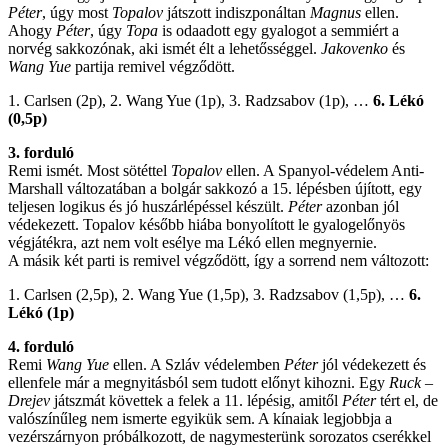
Péter
, úgy most
Topalov
játszott indiszponáltan
Magnus
ellen.
Ahogy
Péter
, úgy
Topa
is odaadott egy gyalogot a semmiért a
norvég sakkozónak, aki ismét élt a lehetősséggel.
Jakovenko
és
Wang Yue
partija remivel végződött.
1. Carlsen (2p), 2. Wang Yue (1p), 3. Radzsabov (1p), …
6. Lékó
(0,5p)
3. forduló
Remi ismét. Most sötéttel
Topalov
ellen. A Spanyol-védelem Anti-
Marshall változatában a bolgár sakkozó a 15. lépésben újított, egy
teljesen logikus és jó huszárlépéssel készült.
Péter
azonban jól
védekezett. Topalov később hiába bonyolított le gyalogelőnyös
végjátékra, azt nem volt esélye ma Lékó ellen megnyernie.
A másik két parti is remivel végződött, így a sorrend nem változott:
1. Carlsen (2,5p), 2. Wang Yue (1,5p), 3. Radzsabov (1,5p), …
6.
Lékó (1p)
4. forduló
Remi
Wang Yue
ellen. A Szláv védelemben
Péter
jól védekezett és
ellenfele már a megnyitásból sem tudott előnyt kihozni. Egy
Ruck
–
Drejev
játszmát követtek a felek a 11. lépésig, amitől
Péter
tért el, de
valószínűleg nem ismerte egyikük sem. A kínaiak legjobbja a
vezérszárnyon próbálkozott, de nagymesterünk sorozatos cserékkel