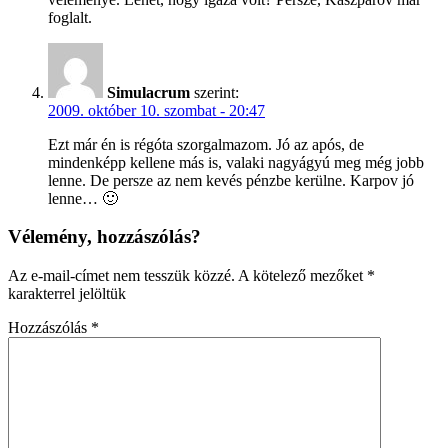
foglalt.
Simulacrum
szerint:
2009. október 10. szombat - 20:47
Ezt már én is régóta szorgalmazom. Jó az após, de
mindenképp kellene más is, valaki nagyágyú meg még jobb
lenne. De persze az nem kevés pénzbe kerülne. Karpov jó
lenne… 🙂
Vélemény, hozzászólás?
Az e-mail-címet nem tesszük közzé.
A kötelező mezőket
*
karakterrel jelöltük
Hozzászólás
*