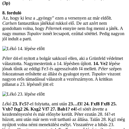
(3p)
8. forduló
Az, hogy ki lesz a „gyöngy” ezen a versenyen az már eldőlt.
Carlsen
fantasztikus játékkal rukkol elő. De azt azért nem
gondoltam volna, hogy
Péternek
ennyire nem fog menni a játék. A
nagy mumus
Topalov
ismét lecsapott, ezúttal sötéttel. Pedig nagyon
jól indult a parti.
Péter
d4-el nyitott a bolgár sakkozó ellen, aki a Grünfeld védelmet
választotta. Nagymesterünk a 14. lépésben újított.
14. Ve2
lépése
jónak tűnik az eddigi Fe3 és agresszívabb f4 mellett.
Péter
szépen
fokozatosan erősítette az állást és gyalogot nyert.
Topalov
viszont
nagyon erős támadással válaszolt a vezérszárnyon. A kritikus
pillanat a 23. lépésnél jött el:
Lékó
23. Fc5?
-el folytatta, ami után
23…f3! 24. Fxf8 Fxf8 25.
Vxb7 fxg2 26. Kxg2 Vf7 27. Bab1? e4!
-el sötét átvette a
kezdeményezést és már előnybe került. Péter ezután 28. f4?-et
húzott, ami után már nem volt tartható az állása. Talán 28. Kg1 még
nyújtott volna némi menekülési esélyt. Visszatérve a hibás 23.