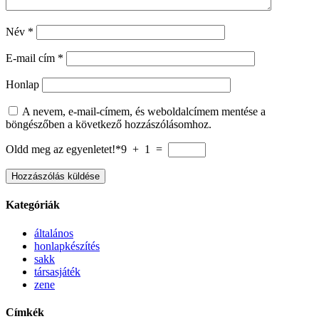
Név
*
E-mail cím
*
Honlap
A nevem, e-mail-címem, és weboldalcímem mentése a
böngészőben a következő hozzászólásomhoz.
Oldd meg az egyenletet!*
9 + 1 =
Kategóriák
általános
honlapkészítés
sakk
társasjáték
zene
Címkék