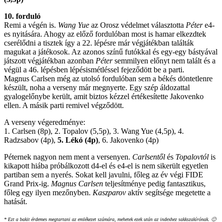
10. forduló
Remi a végén is.
Wang Yue
az Orosz védelmet választotta
Péter
e4-
es nyitására. Ahogy az előző fordulóban most is hamar elkezdtek
cserélődni a tisztek így a 22. lépésre már végjátékban találták
magukat a játékosok. Az azonos színű futókkal és egy-egy bástyával
játszott végjátékban azonban
Péter
semmilyen előnyt nem talált és a
végül a 46. lépésben lépésismétléssel fejeződött be a parti.
Magnus Carlsen még az utolsó fordulóban sem a békés döntetlenre
készült, noha a verseny már megnyerte. Egy szép áldozattal
gyalogelőnybe került, amit biztos kézzel értékesítette Jakovenko
ellen. A másik parti remivel végződött.
A verseny végeredménye:
1. Carlsen (8p), 2. Topalov (5,5p), 3. Wang Yue (4,5p), 4.
Radzsabov (4p),
5. Lékó (4p)
, 6. Jakovenko (4p)
Péternek nagyon nem ment a versenyen.
Carlsentől
és
Topalovtól
is
kikapott hiába próbálkozott d4-el és e4-el is nem sikerült egyetlen
partiban sem a nyerés. Sokat kell javulni, főleg az év végi FIDE
Grand Prix-ig.
Magnus Carlsen
teljesítménye pedig fantasztikus,
főleg egy ilyen mezőnyben.
Kaszparov
aktív segítsége megetette a
hatását.
* Ezt a bakit érdemes megtartani az emlékezet számára, mehetek ezek után az indexhez sakkszakírónak. 🙂