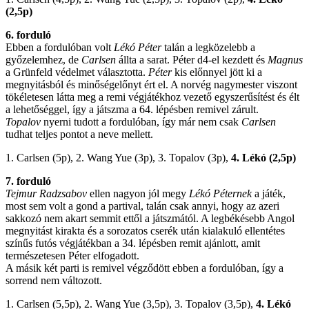
(2,5p)
6. forduló
Ebben a fordulóban volt
Lékó Péter
talán a legközelebb a
győzelemhez, de
Carlsen
állta a sarat. Péter d4-el kezdett és
Magnus
a Grünfeld védelmet választotta.
Péter
kis előnnyel jött ki a
megnyitásból és minőségelőnyt ért el. A norvég nagymester viszont
tökéletesen látta meg a remi végjátékhoz vezető egyszerűsítést és élt
a lehetőséggel, így a játszma a 64. lépésben remivel zárult.
Topalov
nyerni tudott a fordulóban, így már nem csak
Carlsen
tudhat teljes pontot a neve mellett.
1. Carlsen (5p), 2. Wang Yue (3p), 3. Topalov (3p),
4. Lékó (2,5p)
7. forduló
Tejmur Radzsabov
ellen nagyon jól megy
Lékó Péternek
a játék,
most sem volt a gond a partival, talán csak annyi, hogy az azeri
sakkozó nem akart semmit ettől a játszmától. A legbékésebb Angol
megnyitást kirakta és a sorozatos cserék után kialakuló ellentétes
színűs futós végjátékban a 34. lépésben remit ajánlott, amit
természetesen Péter elfogadott.
A másik két parti is remivel végződött ebben a fordulóban, így a
sorrend nem változott.
1. Carlsen (5,5p), 2. Wang Yue (3,5p), 3. Topalov (3,5p),
4. Lékó