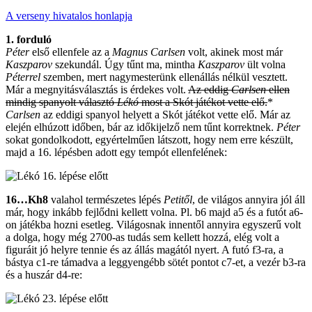
A verseny hivatalos honlapja
1. forduló
Péter
első ellenfele az a
Magnus Carlsen
volt, akinek most már
Kaszparov
szekundál. Úgy tűnt ma, mintha
Kaszparov
ült volna
Péterrel
szemben, mert nagymesterünk ellenállás nélkül vesztett.
Már a megnyitásválasztás is érdekes volt.
Az eddig
Carlsen
ellen
mindig spanyolt választó
Lékó
most a Skót játékot vette elő.
*
Carlsen
az eddigi spanyol helyett a Skót játékot vette elő. Már az
elején elhúzott időben, bár az időkijelző nem tűnt korrektnek.
Péter
sokat gondolkodott, egyértelműen látszott, hogy nem erre készült,
majd a 16. lépésben adott egy tempót ellenfelének:
16…Kh8
valahol természetes lépés
Petitől
, de világos annyira jól áll
már, hogy inkább fejlődni kellett volna. Pl. b6 majd a5 és a futót a6-
on játékba hozni esetleg. Világosnak innentől annyira egyszerű volt
a dolga, hogy még 2700-as tudás sem kellett hozzá, elég volt a
figuráit jó helyre tennie és az állás magától nyert. A futó f3-ra, a
bástya c1-re támadva a leggyengébb sötét pontot c7-et, a vezér b3-ra
és a huszár d4-re: