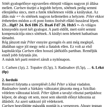
Sötét gyalogelőnye egyszerűen eltörpül világos nagyon jó állása
mellett.
Carlsen
tisztjei a legjobb helyen, sötétnek pedig semmi
ellenjátéka sincs, mert a futók tökéletesen védik a királyukat. Az
állás már += és sötétnek nagyon kellemetlen a helyzete.
Péter
ekkor
érthetetlen módon a c6 pont fontos őrzését ellátó huszárral lépett.
23…Hg8? 24. Bc6 Hf6 25. Bxa6 Fd7 26. Hxb5 +-
és világos
könnyedén nyert két gyalogot. A parti eldőlt, mert ezért semmi
kompenzációja nincs sötétnek. A királyt nem lehetett hathatósan
támadni.
Rég játszott már
Péter
ennyire gyengén és ami még meglepő,
általában ugye jól megy neki a fiatalok ellen. Ez volt az első
kapitulációja
Carlsen
ellen hosszú játékidős partiban. Reméljük
ennél jobb folytatás jön.
A másik két parti remivel zárult a nyitónapon.
1. Carlsen (1p), 2. Topalov (0,5p), 3. Radzsabov (0,5p), …
6. Lékó
(0p)
2. forduló
Remivel folytatta a szereplését
Lékó Péter
a kínai viadalon.
Radzsabov
ismét a Sárkány változatot játszotta meg a Szicíliai-
védelem változatai közül.
Péter
újított a tavalyi elisztai partijukhoz
képest, de ahogy ott sem, most sem sikerült előnyt kihoznia az
állásból. Az azeri sakkozó jól védekezett.
Carlsen
begyűjtötte második pontját is a versenyen. Ahogy tegnap