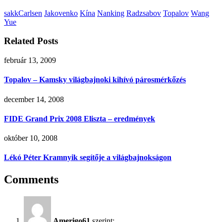
sakk
Carlsen
Jakovenko
Kína
Nanking
Radzsabov
Topalov
Wang
Yue
Related Posts
február 13, 2009
Topalov – Kamsky világbajnoki kihívó párosmérkőzés
december 14, 2008
FIDE Grand Prix 2008 Eliszta – eredmények
október 10, 2008
Lékó Péter Kramnyik segítője a világbajnokságon
Comments
Amerigo61
szerint: