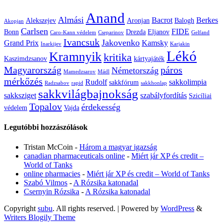
Anand
Almási
Bacrot
Berkes
Alekszejev
Aronjan
Balogh
Akopjan
Carlsen
FIDE
Bonn
Drezda
Eljanov
Caro-Kann védelem
Cseparinov
Gelfand
Ivancsuk
Jakovenko
Grand Prix
Kamsky
Inarkijev
Karjakin
Lékó
Kramnyik
kritika
Kaszimdzsanov
kártyajáték
Magyarország
páros
Németország
Mamedzsarov
Mádl
mérkőzés
Rudolf
sakkolimpia
sakkfórum
Radzsabov
rapid
sakkhonlap
sakkvilágbajnokság
sakksziget
szabályfordítás
Szicíliai
Topalov
érdekesség
védelem
Vajda
Legutóbbi hozzászólások
Tristan McCoin
-
Három a magyar igazság
canadian pharmaceuticals online
-
Miért jár XP és credit –
World of Tanks
online pharmacies
-
Miért jár XP és credit – World of Tanks
Szabó Vilmos
-
A Rózsika katonadal
Csernyin Rózsika
-
A Rózsika katonadal
Copyright
subu
. All rights reserved.
| Powered by
WordPress
&
Writers Blogily Theme