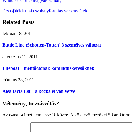
Winner’s Circle magyar szabály
társasjáték
Knizia
szabályfordítás
versenyjáték
Related Posts
február 18, 2011
Battle Line (Schotten-Totten) 3 személyes változat
augusztus 11, 2011
Lifeboat – mentőcsónak konfliktuskeresőknek
március 28, 2011
Alea Iacta Est – a kocka el van vetve
Vélemény, hozzászólás?
Az e-mail-címet nem tesszük közzé.
A kötelező mezőket
*
karakterrel