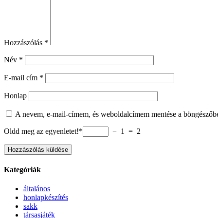
Hozzászólás
*
Név
*
E-mail cím
*
Honlap
A nevem, e-mail-címem, és weboldalcímem mentése a böngészőb
Oldd meg az egyenletet!*
− 1 = 2
Kategóriák
általános
honlapkészítés
sakk
társasjáték