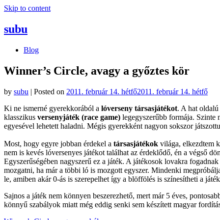
Skip to content
subu
Blog
Winner’s Circle, avagy a győztes kör
by
subu
|
Posted on
2011. február 14. hétfő
2011. február 14. hétfő
Ki ne ismerné gyerekkorából a
lóverseny társasjátékot
. A hat oldal
klasszikus
versenyjáték (race game)
legegyszerűbb formája. Szinte m
egyesével lehetett haladni. Mégis gyerekként nagyon sokszor játszott
Most, hogy egyre jobban érdekel a
társasjátékok
világa, elkezdtem k
nem is kevés lóversenyes játékot találhat az érdeklődő, én a végső dö
Egyszerűségében nagyszerű ez a játék. A játékosok lovakra fogadnak 
mozgatni, ha már a többi ló is mozgott egyszer. Mindenki megpróbálja a
le, amiben akár 0-ás is szerepelhet így a blöffölés is színesítheti a játék
Sajnos a játék nem könnyen beszerezhető, mert már 5 éves, pontosabb
könnyű szabályok miatt még eddig senki sem készített magyar fordítást