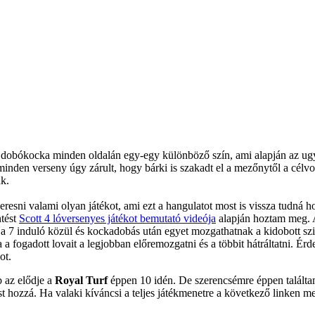
ú dobókocka minden oldalán egy-egy különböző szín, ami alapján az ugya
inden verseny úgy zárult, hogy bárki is szakadt el a mezőnytől a célv
uk.
eresni valami olyan játékot, ami ezt a hangulatot most is vissza tudná 
ntést
Scott 4 lóversenyes játékot bemutató videója
alapján hoztam meg. 
a 7 induló közül és kockadobás után egyet mozgathatnak a kidobott szi
 fogadott lovait a legjobban előremozgatni és a többit hátráltatni. Érde
ot.
 az elődje a
Royal Turf
éppen 10 idén. De szerencsémre éppen találtam o
 hozzá. Ha valaki kíváncsi a teljes játékmenetre a következő linken me