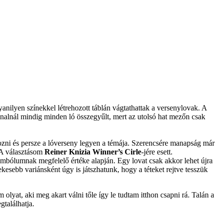
nilyen színekkel létrehozott táblán vágtathattak a versenylovak. A
onalnál mindig minden ló összegyűlt, mert az utolsó hat mezőn csak
hozni és persze a lóverseny legyen a témája. Szerencsére manapság már
A választásom
Reiner Knizia Winner’s Cirle
-jére esett.
mbólumnak megfelelő értéke alapján. Egy lovat csak akkor lehet újra
kesebb variánsként úgy is játszhatunk, hogy a téteket rejtve tesszük
lyat, aki meg akart válni tőle így le tudtam itthon csapni rá. Talán a
gtalálhatja.